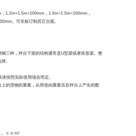
m
1.2m
1.5m
100mm
1.5m
1.5m
100mm
，
×
×
，
×
×
，
130mm
。可非标订制其它台面。
U
锈钢三种，秤台下面的结构通常是
型梁或者矩形梁。整
选择。
具体按照实际使用场合而定。
台上的货物的重量，从而使由重量压在秤台上产生的数
le。。ｃｏｍ/