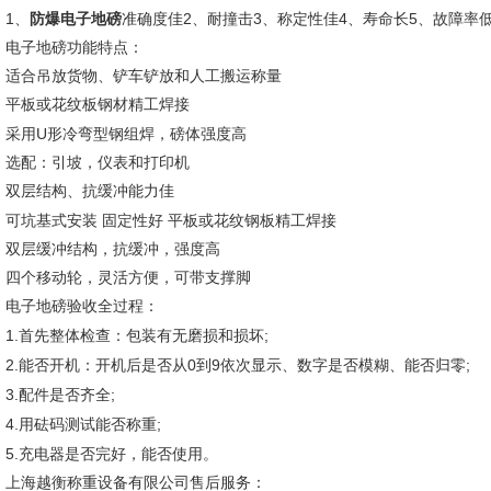
1
2
3
4
5
、
防爆电子地磅
准确度佳
、耐撞击
、称定性佳
、寿命长
、故障率
电子地磅功能特点：
适合吊放货物、铲车铲放和人工搬运称量
平板或花纹板钢材精工焊接
U
采用
形冷弯型钢组焊，磅体强度高
选配：引坡，仪表和打印机
双层结构、抗缓冲能力佳
可坑基式安装
固定性好
平板或花纹钢板精工焊接
双层缓冲结构，抗缓冲，强度高
四个移动轮，灵活方便，可带支撑脚
电子地磅验收全过程：
1.
;
首先整体检查：包装有无磨损和损坏
2.
0
9
;
能否开机：开机后是否从
到
依次显示、数字是否模糊、能否归零
3.
;
配件是否齐全
4.
;
用砝码测试能否称重
5.
充电器是否完好，能否使用。
上海越衡称重设备有限公司售后服务：