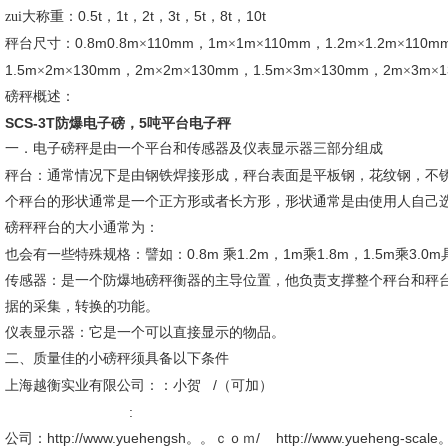
0.5t
1t
2t
3t
5t
8t
10t
zui大称重：
，
，
，
，
，
，
0.8m0.8m
110mm
1m
1m
110mm
1.2m
1.2m
110m
秤台尺寸：
×
，
×
×
，
×
×
1.5m
2m
130mm
2m
2m
130mm
1.5m
3m
130mm
2m
3m
×
×
，
×
×
，
×
×
，
×
×
磅秤概述：
SCS-3T防爆电子磅，5吨平台电子秤
一．电子磅秤是由一个平台和传感器及仪表显示器三部分组成
秤台：通常情况下是由钢铁焊接形成，秤台表面是平板钢，花纹钢，不
个秤台的形状通常是一个正方形或者长方形，形状通常是由使用人自己
磅秤秤台的大小通常为：
0.8m
1.2m
1m
1.8m
1.5m
3.0m
也会有一些特殊规格：譬如：
乘
，
乘
，
乘
传感器：是一个防爆地磅秤衡器的主导位置，他负责支撑整个秤台和秤
据的采集，转换的功能。
仪表显示器：它是一个可以直接显示的物品。
二、质量佳的小磅秤须具备以下条件
/
上海越衡实业有限公司：：小贺
（可加）
:
http://www.yuehengsh。。ｃｏｍ/ http://www.yueheng-sca
公司：