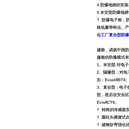
4 防爆地磅的安
5 本安型防爆地
? 防爆电子称，
格低廉等特点。
化工厂复合型防爆
越衡，成就中国防
越衡的防爆模式有
1、本安型:对电子
2、隔爆型：对电
志：ExiadⅡBT6;
3、复合型：电子
型，然后在安全区
ExiaⅡCT6;
? 特殊的传感器
? 圆柱头摇摆式
? 碳钢折弯强化