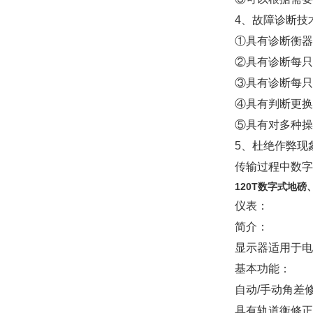
4
、故障诊断技
①具有诊断衡器
②具有诊断每只
③具有诊断每只
④具有判断更换
⑤具有对多种操
5
、杜绝作弊现
传输过程中数字
120T数字式地
仪表：
简介：
显示器适用于电
基本功能：
自动
/
手动角差
具有轨道衡修正