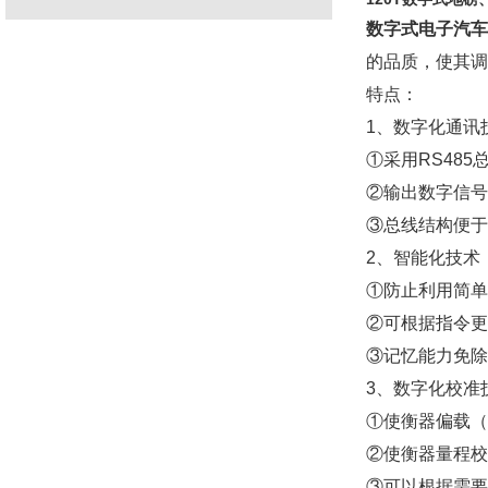
数字式电子汽车
的品质，使其调
特点：
1
、数字化通讯
①采用
RS485
②输出数字信号
③总线结构便于
2
、智能化技术
①防止利用简单
②可根据指令更
③记忆能力免除
3
、数字化校准
①使衡器偏载（
②使衡器量程校
③可以根据需要